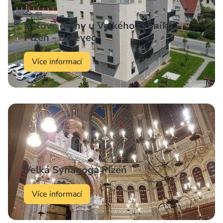
Bytové domy u Velkého rybníka,
Plzeň - Bolevec
Více informací
Velká Synagoga Plzeň
Více informací