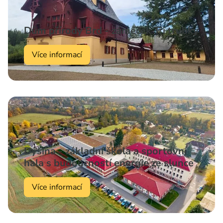
Dům přírody Brd - zámeček Tři trubky
Více informací
Dýšina - základní škola a sportovní
hala s budoucností energie ze slunce
Více informací