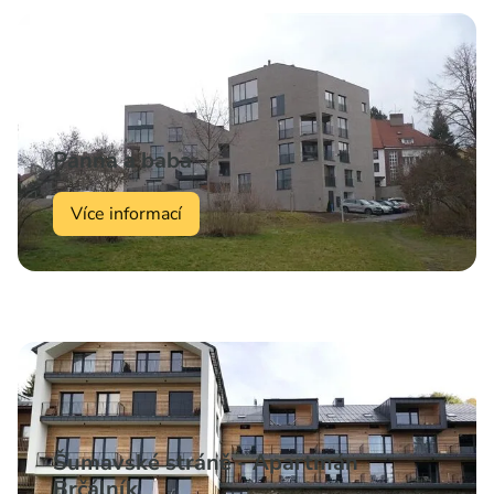
Panna a baba
Stavmat Cheb
Více informací
Více informací
Šumavské stráně - Apartmán
Brčálník